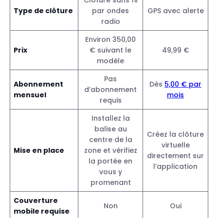
Clôture sans fil
Type de clôture
par ondes
GPS avec alerte
radio
Environ 350,00
Prix
€ suivant le
49,99 €
modèle
Pas
Abonnement
Dès
5,00 € par
d’abonnement
mensuel
mois
requis
Installez la
balise au
Créez la clôture
centre de la
virtuelle
Mise en place
zone et vérifiez
directement sur
la portée en
l’application
vous y
promenant
Couverture
Non
Oui
mobile requise