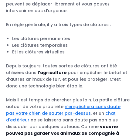
peuvent se déplacer librement et vous pouvez
Portée illimitée
intervenir en cas d’urgence.
Prise en main facile
Prix
En règle générale, il y a trois types de clôtures :
Portabilité
Personnalisation
Les clôtures permanentes
Les clôtures temporaires
Et les clôtures virtuelles
Depuis toujours, toutes sortes de clôtures ont été
La clôture virtuelle Tractive
utilisées dans
l’agriculture
pour empêcher le bétail et
La clôture anti-fugue sans fil PetSafe
d’autres animaux de fuir, et pour les protéger. C’est
Tractive GPS et PetSafe
donc une technologie bien établie.
Mais il est temps de chercher plus loin. La petite clôture
autour de votre propriété
n’empêchera sans doute
pas votre chien de sauter par-dessus
, et un
chat
d’extérieur
ne se laissera sans doute pas non plus
dissuader par quelques poteaux. Comme
vous ne
pouvez pas garder vos animaux de compagnie à