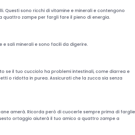
i. Questi sono ricchi di vitamine e minerali e contengono
 a quattro zampe per fargli fare il pieno di energia.
 e sali minerali e sono facili da digerire.
uto se il tuo cucciolo ha problemi intestinali, come diarrea e
zetti o ridotta in purea. Assicurati che la zucca sia senza
 cane amerà. Ricorda però di cuocerle sempre prima di farglie
questo ortaggio aiuterà il tuo amico a quattro zampe a