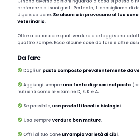
Ci sono diverse opinioni riguardo a cosa si possa o n
preferenze e i suoi gusti. Pertanto, ti consigliamo di d
digerisce bene.
Se alcuni cibi provocano al tuo cane 
veterinario
.
Oltre a conoscere quali verdure e ortaggi sono adatt
quattro zampe. Ecco alcune cose da fare e altre asso
Da fare
Dagli un
pasto composto prevalentemente da v
Aggiungi sempre
una fonte di grassi nel pasto
(co
nutrienti come le vitamine D, E, K e A.
Se possibile,
usa prodotti locali e biologici
.
Usa sempre
verdure ben mature
.
Offri al tuo cane
un’ampia varietà di cibi
.