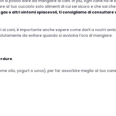
on si possa dare da mangiare ai cani. In più, ogni cane ha le 
are al tuo cucciolo solo alimenti di cui sei sicuro e che sai che
gas o altri sintomi spiacevoli, ti consigliamo di consultare
i ai cani, è importante anche sapere come darli a nostri amic
lutamente da evitare quando si avvicina l’ora di mangiare.
erdure
.
me olio, yogurt o uova), per far assorbire meglio al tuo can