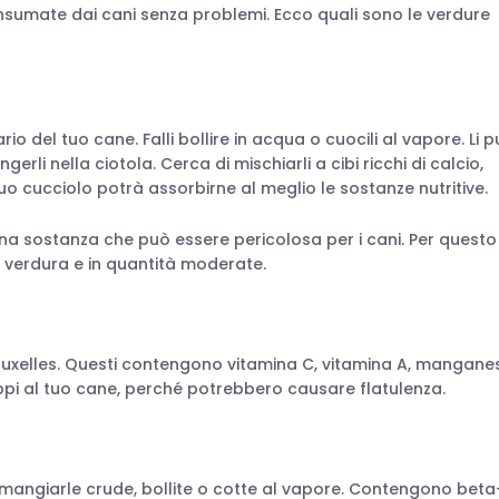
sumate dai cani senza problemi. Ecco quali sono le verdure
o del tuo cane. Falli bollire in acqua o cuocili al vapore. Li p
erli nella ciotola. Cerca di mischiarli a cibi ricchi di calcio,
o cucciolo potrà assorbirne al meglio le sostanze nutritive.
na sostanza che può essere pericolosa per i cani. Per questo 
a verdura e in quantità moderate.
i Bruxelles. Questi contengono vitamina C, vitamina A, mangane
oppi al tuo cane, perché potrebbero causare flatulenza.
o mangiarle crude, bollite o cotte al vapore. Contengono beta