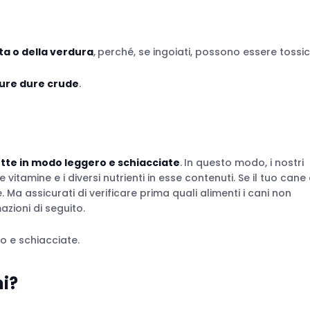
ta o della verdura
,
perché, se ingoiati, possono essere tossici
ure dure crude
.
tte in modo leggero e schiacciate
.
In questo modo, i nostri
tamine e i diversi nutrienti in esse contenuti. Se il tuo cane 
 Ma assicurati di verificare prima quali alimenti i cani non
zioni di seguito.
o e schiacciate.
ni?