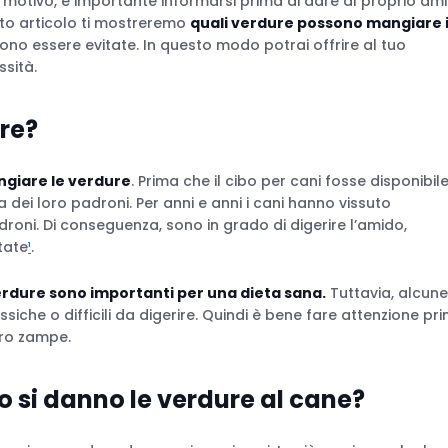
o motivo, è importante informarsi prima di dare al proprio am
esto articolo ti mostreremo
quali verdure possono mangiare 
ono essere evitate. In questo modo potrai offrire al tuo
ssità.
ure?
ngiare le verdure
. Prima che il cibo per cani fosse disponibil
a dei loro padroni. Per anni e anni i cani hanno vissuto
roni. Di conseguenza, sono in grado di digerire l’amido,
tate
¹
.
 verdure sono importanti per una dieta sana.
Tuttavia, alcune
iche o difficili da digerire. Quindi è bene fare attenzione pr
tro zampe.
 si danno le verdure al cane?