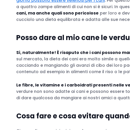
giorno possono essere velenosi per i cani
. Per quest
a quattro zampe alimenti di cui non si è sicuri. In qu
cani, ma anche quali sono pericolose
per loro e dev
cucciolo una dieta equilibrata e adatta alle sue nece
Posso dare al mio cane le verd
Sì, naturalmente! È risaputo che i cani possono ma
sul mercato, la dieta dei cani era molto simile a quell
cacciando e mangiando gli avanzi di cibo dei loro pad
contenuto ad esempio in alimenti come il riso o le pa
Le fibre, le vitamine e i carboidrati presenti nelle
verdure non sono adatte ai cani e possono essere toss
di dare qualcosa da mangiare ai nostri amici a quat
Cosa fare e cosa evitare quando