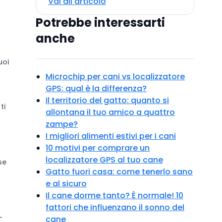
Vai all'articolo
Potrebbe interessarti
anche
uoi
Microchip per cani vs localizzatore
GPS: qual è la differenza?
Il territorio del gatto: quanto si
ti
allontana il tuo amico a quattro
zampe?
I migliori alimenti estivi per i cani
10 motivi per comprare un
localizzatore GPS al tuo cane
se
Gatto fuori casa: come tenerlo sano
e al sicuro
Il cane dorme tanto? È normale! 10
fattori che influenzano il sonno del
-
cane