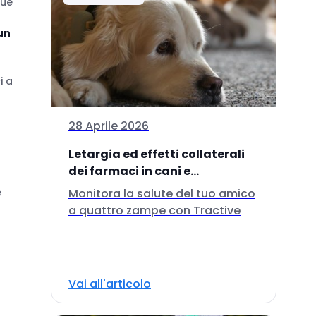
sue
 un
i a
28 Aprile 2026
Letargia ed effetti collaterali
dei farmaci in cani e...
Monitora la salute del tuo amico
e
a quattro zampe con Tractive
Vai all'articolo