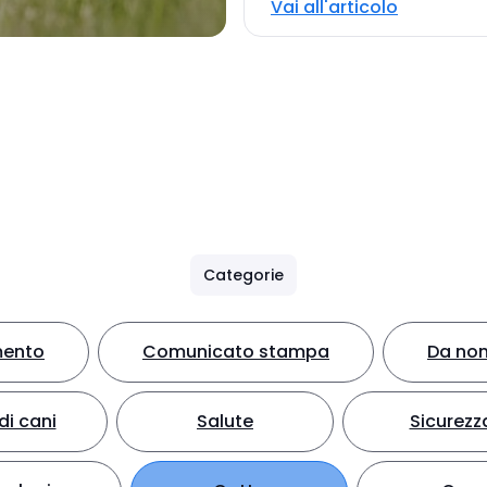
Vai all'articolo
Categorie
mento
Comunicato stampa
Da non
di cani
Salute
Sicurezz