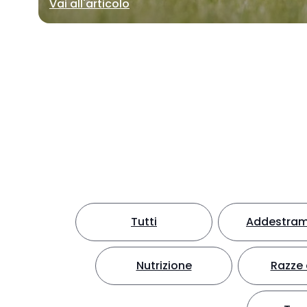
Vai all'articolo
Tutti
Addestra
Nutrizione
Razze 