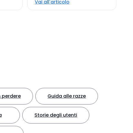
Vai all'articolo
 perdere
Guida alle razze
a
Storie degli utenti