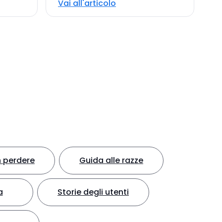
Vai all'articolo
 perdere
Guida alle razze
a
Storie degli utenti