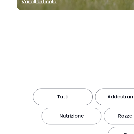
Vai all'articolo
Tutti
Addestra
Nutrizione
Razze 