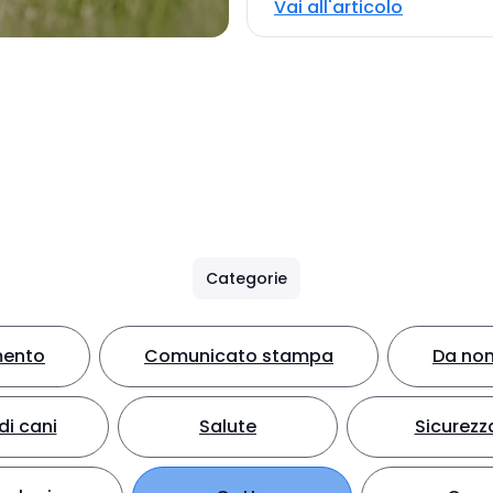
Vai all'articolo
Categorie
mento
Comunicato stampa
Da non
di cani
Salute
Sicurezz