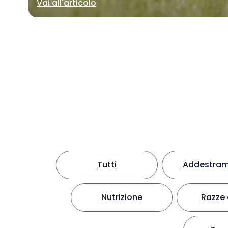
Vai all'articolo
Tutti
Addestra
Nutrizione
Razze 