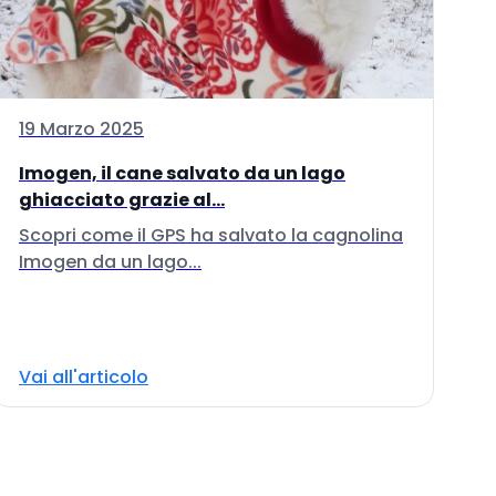
19 Marzo 2025
Imogen, il cane salvato da un lago
ghiacciato grazie al...
Scopri come il GPS ha salvato la cagnolina
Imogen da un lago...
Vai all'articolo