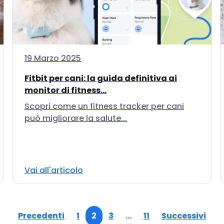
19 Marzo 2025
Fitbit per cani: la guida definitiva ai
monitor di fitness...
Scopri come un fitness tracker per cani
può migliorare la salute...
Vai all'articolo
Precedenti
1
2
3
…
11
Successivi