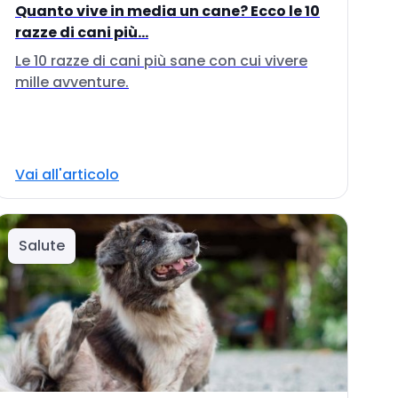
Quanto vive in media un cane? Ecco le 10
razze di cani più...
Le 10 razze di cani più sane con cui vivere
mille avventure.
Vai all'articolo
Salute