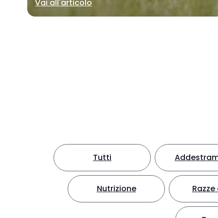
Vai all'articolo
Tutti
Addestra
Nutrizione
Razze 