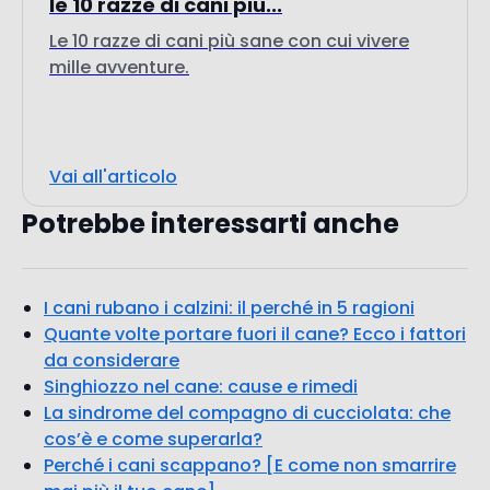
mille avventure.
Vai all'articolo
Potrebbe interessarti anche
I cani rubano i calzini: il perché in 5 ragioni
Quante volte portare fuori il cane? Ecco i fattori
da considerare
Singhiozzo nel cane: cause e rimedi
La sindrome del compagno di cucciolata: che
cos’è e come superarla?
Perché i cani scappano? [E come non smarrire
mai più il tuo cane]
Recinto per gatti o catio: che cos’è e a cosa
serve