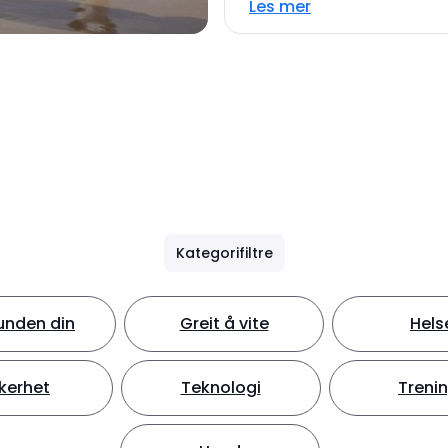
Les mer
Kategorifiltre
unden din
Greit å vite
Hels
kerhet
Teknologi
Treni