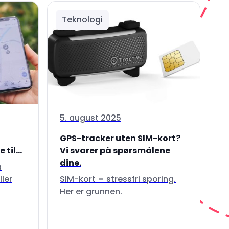
Teknologi
5. august 2025
GPS-tracker uten SIM-kort?
til...
Vi svarer på spørsmålene
dine.
å
ller
SIM-kort = stressfri sporing.
Her er grunnen.