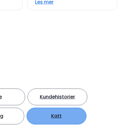
Les mer
e
Kundehistorier
ng
Katt