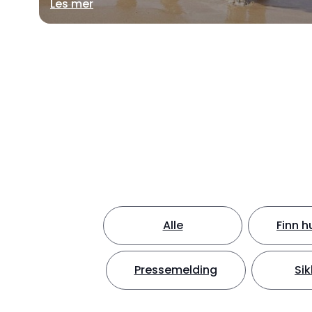
Les mer
Alle
Finn h
Pressemelding
Sik