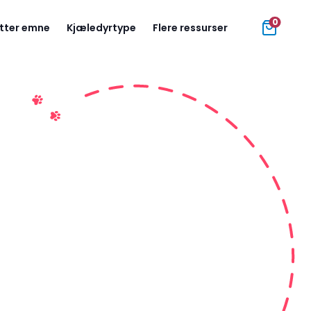
0
tter emne
Kjæledyrtype
Flere ressurser