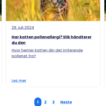
29. juli 2024
Har katten pollenallergi? Slik håndterer
du den
Hvor henter katten din det irriterende
pollenet fra?
Les mer
1
2
3
Neste