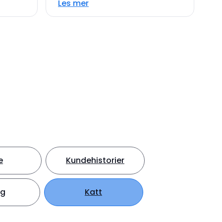
Les mer
e
Kundehistorier
ng
Katt