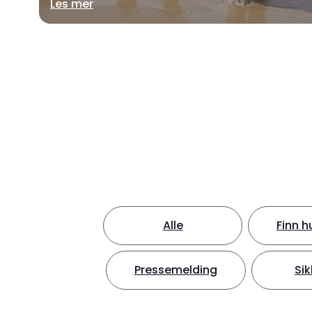
Les mer
Alle
Finn h
Pressemelding
Sik