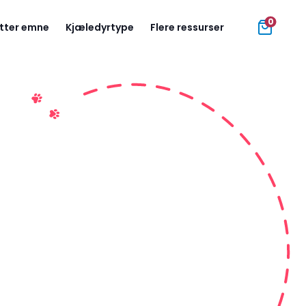
0
tter emne
Kjæledyrtype
Flere ressurser