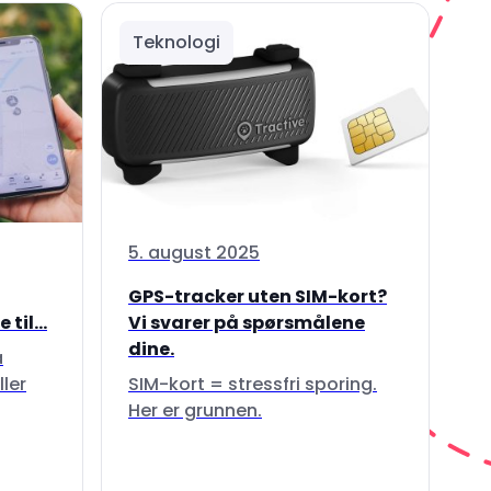
Teknologi
5. august 2025
GPS-tracker uten SIM-kort?
til...
Vi svarer på spørsmålene
dine.
å
ller
SIM-kort = stressfri sporing.
Her er grunnen.