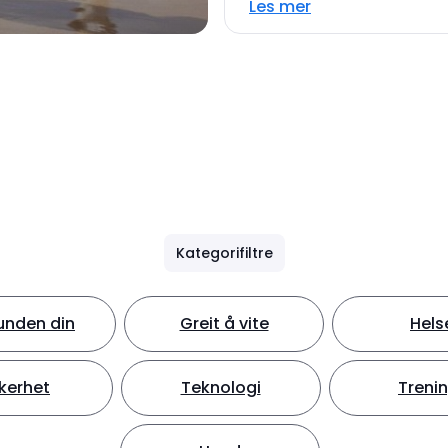
Les mer
Kategorifiltre
unden din
Greit å vite
Hels
kerhet
Teknologi
Treni