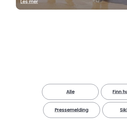
Les mer
Alle
Finn h
Pressemelding
Sik