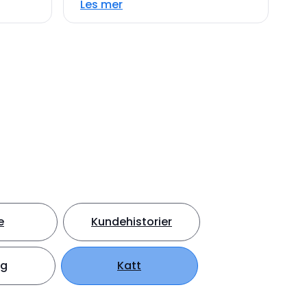
Les mer
e
Kundehistorier
ng
Katt