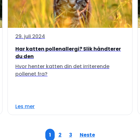
29. juli 2024
Har katten pollenallergi? Slik håndterer
du den
Hvor henter katten din det irriterende
pollenet fra?
Les mer
1
2
3
Neste