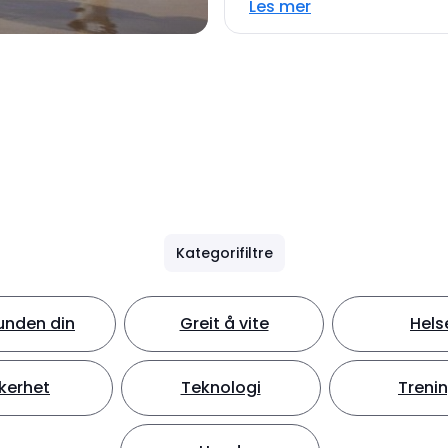
Les mer
Kategorifiltre
unden din
Greit å vite
Hels
kerhet
Teknologi
Treni