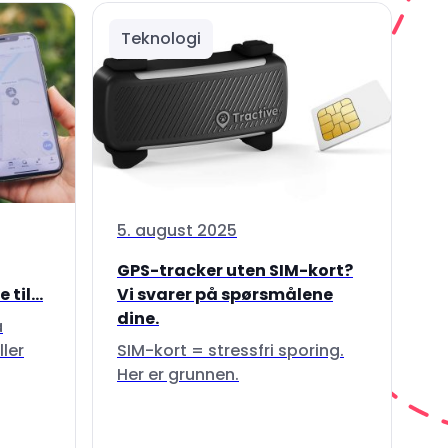
Teknologi
5. august 2025
GPS-tracker uten SIM-kort?
til...
Vi svarer på spørsmålene
dine.
å
ller
SIM-kort = stressfri sporing.
Her er grunnen.