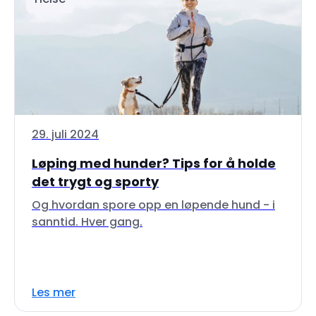
29. juli 2024
Løping med hunder? Tips for å holde
det trygt og sporty
Og hvordan spore opp en løpende hund - i
sanntid. Hver gang.
Les mer