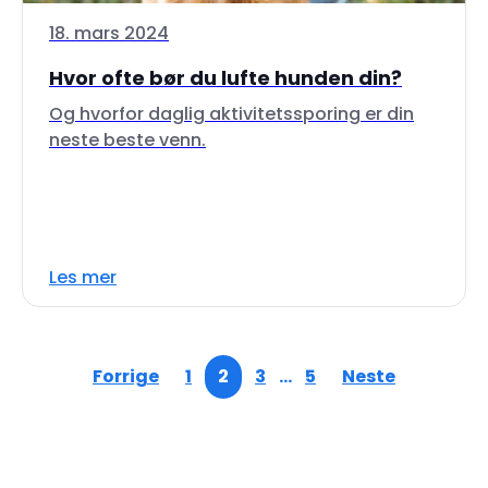
18. mars 2024
Hvor ofte bør du lufte hunden din?
Og hvorfor daglig aktivitetssporing er din
neste beste venn.
Les mer
Forrige
1
2
3
…
5
Neste