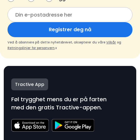
Registrer deg nå
Ved å abonnere på dette nyhetsbrevet, aksepterer du våre
Vilkår
og
Retningslinjer for personvern
.x
Tractive App
Føl trygghet mens du er på farten
med den gratis Tractive-appen.