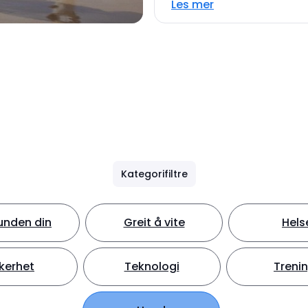
Les mer
Kategorifiltre
unden din
Greit å vite
Hels
kerhet
Teknologi
Treni