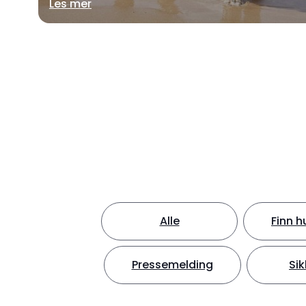
Les mer
Alle
Finn h
Pressemelding
Sik