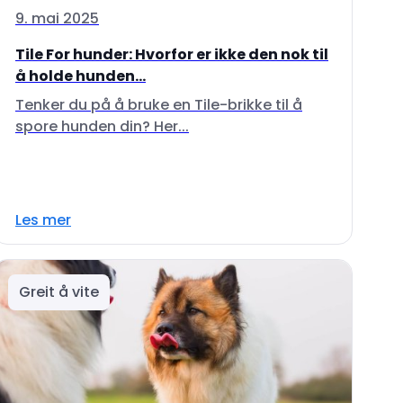
9. mai 2025
Tile For hunder: Hvorfor er ikke den nok til
å holde hunden...
Tenker du på å bruke en Tile-brikke til å
spore hunden din? Her...
Les mer
Greit å vite