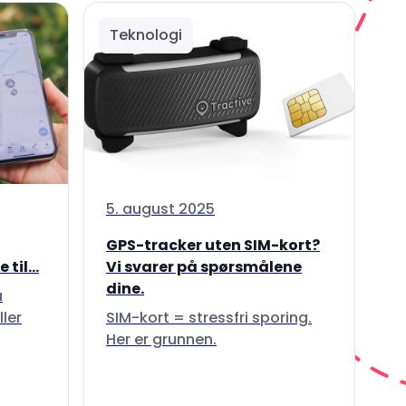
Teknologi
5. august 2025
GPS-tracker uten SIM-kort?
til...
Vi svarer på spørsmålene
dine.
å
ller
SIM-kort = stressfri sporing.
Her er grunnen.