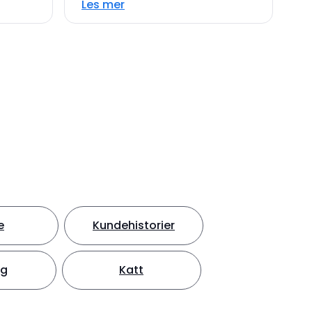
Les mer
e
Kundehistorier
ng
Katt