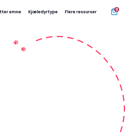
0
tter emne
Kjæledyrtype
Flere ressurser