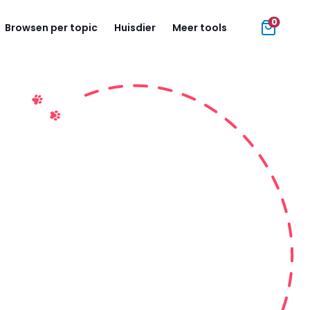
0
Browsen per topic
Huisdier
Meer tools