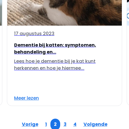
17 augustus 2023
Dementie bij katten: symptomen,
behandeling en...
Lees hoe je dementie bij je kat kunt
herkennen en hoe je hiermee...
Meer lezen
Vorige
1
2
3
4
Volgende