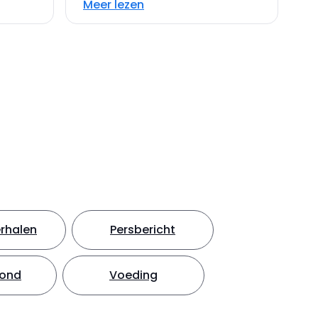
Meer lezen
rhalen
Persbericht
hond
Voeding