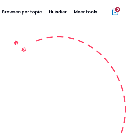
0
Browsen per topic
Huisdier
Meer tools