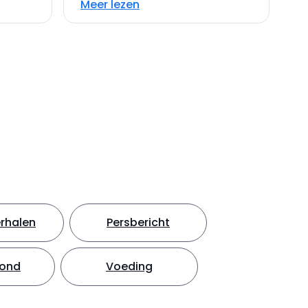
Meer lezen
rhalen
Persbericht
hond
Voeding