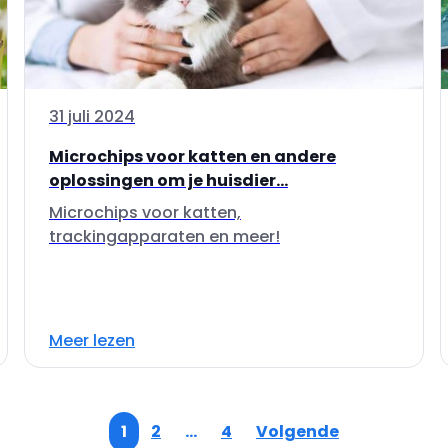
31 juli 2024
Microchips voor katten en andere
oplossingen om je huisdier...
Microchips voor katten,
trackingapparaten en meer!
Meer lezen
1
2
…
4
Volgende