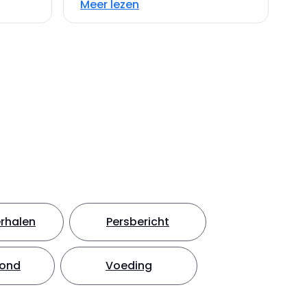
Meer lezen
rhalen
Persbericht
hond
Voeding