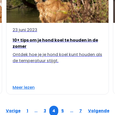
23 juni 2023
10+ tips om je hond koel te houden in de
zomer
Ontdek hoe je je hond koel kunt houden als
de temperatuur stijgt.
Meer lezen
Vorige
1
…
3
4
5
…
7
Volgende