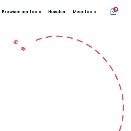
0
Browsen per topic
Huisdier
Meer tools