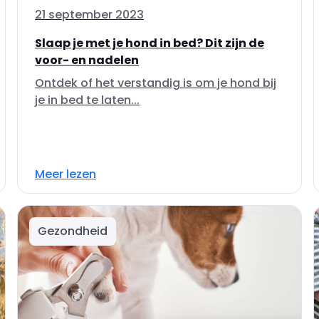
21 september 2023
Slaap je met je hond in bed? Dit zijn de
voor- en nadelen
Ontdek of het verstandig is om je hond bij
je in bed te laten...
Meer lezen
Gezondheid