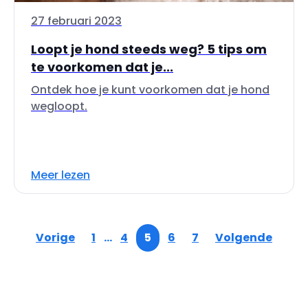
27 februari 2023
Loopt je hond steeds weg? 5 tips om
te voorkomen dat je...
Ontdek hoe je kunt voorkomen dat je hond
wegloopt.
Meer lezen
Vorige
1
…
4
5
6
7
Volgende