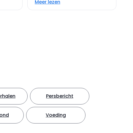
Meer lezen
rhalen
Persbericht
hond
Voeding