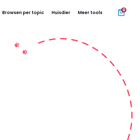
0
Browsen per topic
Huisdier
Meer tools