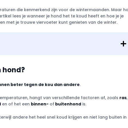
eraturen die kenmerkend zijn voor de wintermaanden. Maar h
rtikel lees je wanneer je hond het te koud heeft en hoe je je
n met je trouwe viervoeter kunt genieten van de winter.
n hond?
en beter tegen de kou dan andere
.
mperaturen, hangt van verschillende factoren af, zoals
ras
,
d
en of het een
binnen-
of
buitenhond
is.
jl andere het heel snel koud krijgen en niet lang buiten in