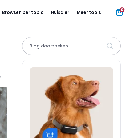
0
Browsen per topic
Huisdier
Meer tools
Blog doorzoeken
e