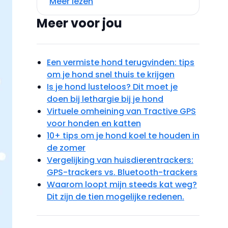
Meer lezen
Meer voor jou
Een vermiste hond terugvinden: tips
om je hond snel thuis te krijgen
Is je hond lusteloos? Dit moet je
doen bij lethargie bij je hond
Virtuele omheining van Tractive GPS
voor honden en katten
10+ tips om je hond koel te houden in
de zomer
Vergelijking van huisdierentrackers:
GPS-trackers vs. Bluetooth-trackers
Waarom loopt mijn steeds kat weg?
Dit zijn de tien mogelijke redenen.