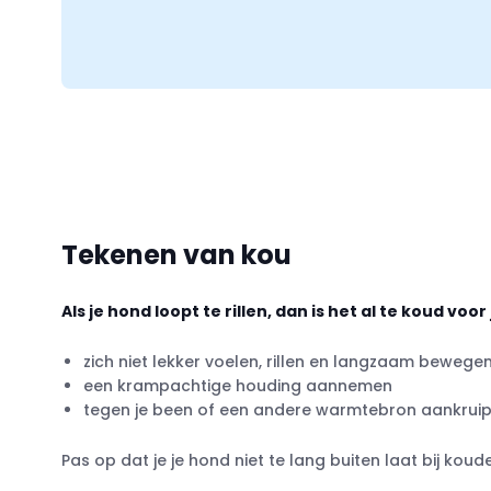
Tekenen van kou
Als je hond loopt te rillen, dan is het al te koud voor
zich niet lekker voelen, rillen en langzaam bewege
een krampachtige houding aannemen
tegen je been of een andere warmtebron aankrui
Pas op dat je je hond niet te lang buiten laat bij ko