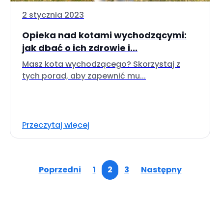
2 stycznia 2023
Opieka nad kotami wychodzącymi:
jak dbać o ich zdrowie i...
Masz kota wychodzącego? Skorzystaj z
tych porad, aby zapewnić mu...
Przeczytaj więcej
Poprzedni
1
2
3
Następny