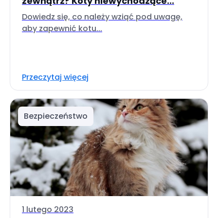
zewnątrz? Koty niewychodzące...
Dowiedz się, co należy wziąć pod uwagę,
aby zapewnić kotu...
Przeczytaj więcej
Bezpieczeństwo
1 lutego 2023