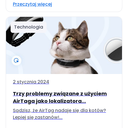
Przeczytaj więcej
Technologia
2 stycznia 2024
Trzy problemy związane z użyciem
AirTaga jako lokalizatora...
Sądzisz, że AirTag nadaje się dla kotów?
Lepiej się zastanów!...