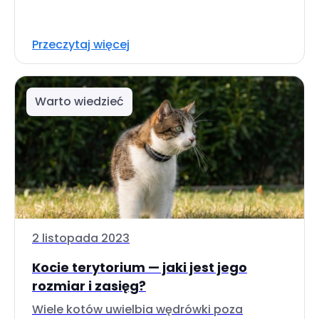
Przeczytaj więcej
Warto wiedzieć
2 listopada 2023
Kocie terytorium — jaki jest jego
rozmiar i zasięg?
Wiele kotów uwielbia wędrówki poza