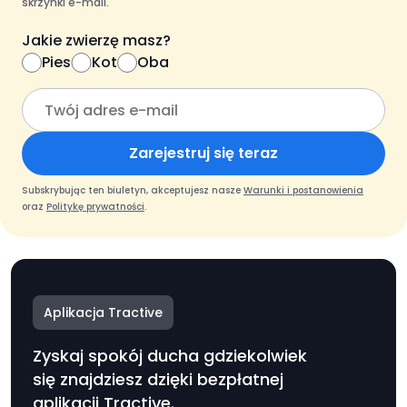
skrzynki e-mail.
Jakie zwierzę masz?
Pies
Kot
Oba
Zarejestruj się teraz
Subskrybując ten biuletyn, akceptujesz nasze
Warunki i postanowienia
oraz
Politykę prywatności
.
Aplikacja Tractive
Zyskaj spokój ducha gdziekolwiek
się znajdziesz dzięki bezpłatnej
aplikacji Tractive.