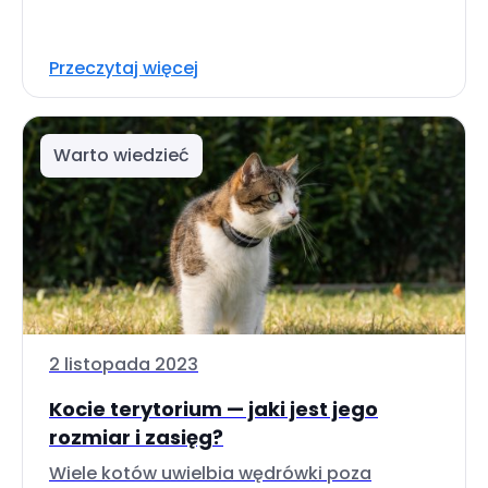
Przeczytaj więcej
Warto wiedzieć
2 listopada 2023
Kocie terytorium — jaki jest jego
rozmiar i zasięg?
Wiele kotów uwielbia wędrówki poza