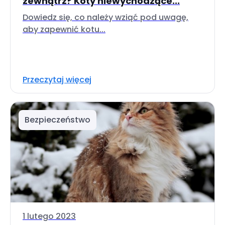
zewnątrz? Koty niewychodzące...
Dowiedz się, co należy wziąć pod uwagę,
aby zapewnić kotu...
Przeczytaj więcej
Bezpieczeństwo
1 lutego 2023