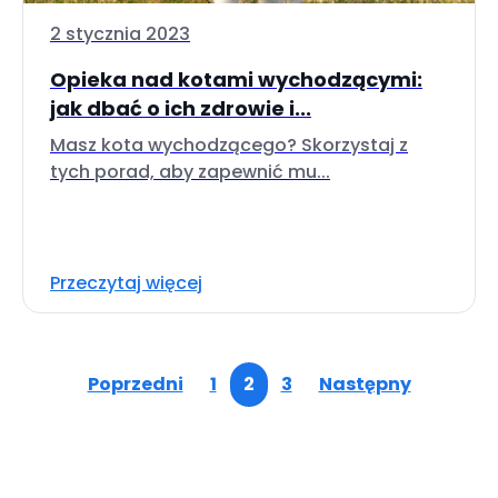
2 stycznia 2023
Opieka nad kotami wychodzącymi:
jak dbać o ich zdrowie i...
Masz kota wychodzącego? Skorzystaj z
tych porad, aby zapewnić mu...
Przeczytaj więcej
Poprzedni
1
2
3
Następny