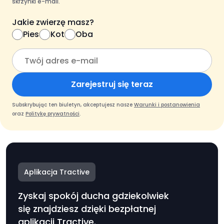
skrzynki e-mail.
Jakie zwierzę masz?
Pies
Kot
Oba
Zarejestruj się teraz
Subskrybując ten biuletyn, akceptujesz nasze
Warunki i postanowienia
oraz
Politykę prywatności
.
Aplikacja Tractive
Zyskaj spokój ducha gdziekolwiek
się znajdziesz dzięki bezpłatnej
aplikacji Tractive.