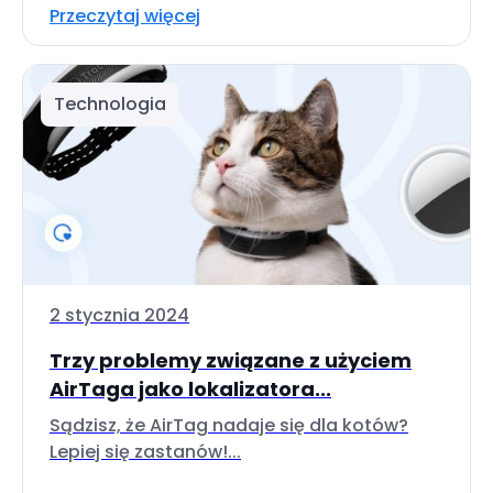
Przeczytaj więcej
Technologia
2 stycznia 2024
Trzy problemy związane z użyciem
AirTaga jako lokalizatora...
Sądzisz, że AirTag nadaje się dla kotów?
Lepiej się zastanów!...