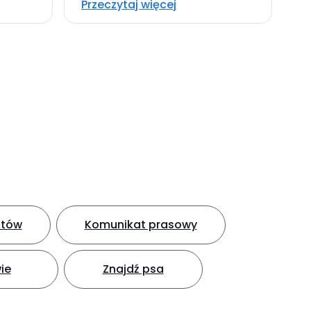
Przeczytaj więcej
ntów
Komunikat prasowy
ie
Znajdź psa