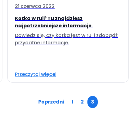
21 czerwca 2022
Kotka w rui? Tu znajdziesz
najpotrzebniejsze informacje.
Dowiedz się, czy kotka jest w rui i zdobądź
przydatne informacje.
Przeczytaj więcej
Poprzedni
1
2
3