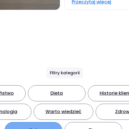
Przeczytaj więcej
Filtry kategorii
eństwo
Dieta
Historie klie
nologia
Warto wiedzieć
Zdrow