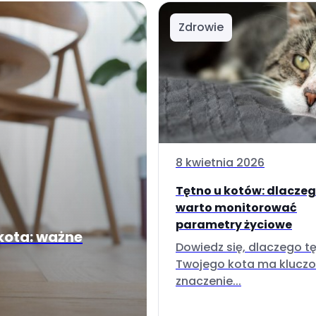
Zdrowie
8 kwietnia 2026
Tętno u kotów: dlacze
warto monitorować
parametry życiowe
kota: ważne
Dowiedz się, dlaczego t
Twojego kota ma klucz
znaczenie...