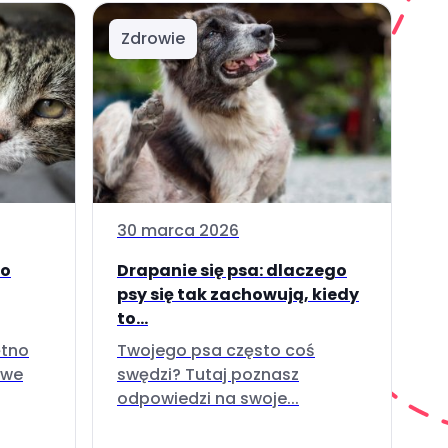
Zdrowie
30 marca 2026
go
Drapanie się psa: dlaczego
psy się tak zachowują, kiedy
to...
ętno
Twojego psa często coś
owe
swędzi? Tutaj poznasz
odpowiedzi na swoje...