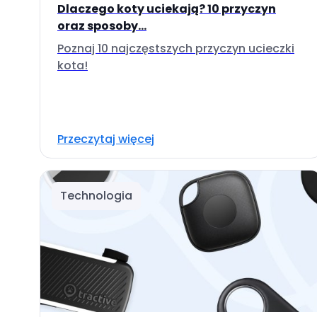
Dlaczego koty uciekają? 10 przyczyn
oraz sposoby...
Poznaj 10 najczęstszych przyczyn ucieczki
kota!
Przeczytaj więcej
Technologia