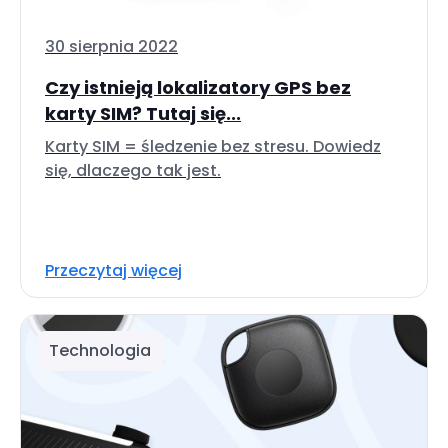
30 sierpnia 2022
Czy istnieją lokalizatory GPS bez
karty SIM? Tutaj się...
Karty SIM = śledzenie bez stresu. Dowiedz
się, dlaczego tak jest.
Przeczytaj więcej
Technologia