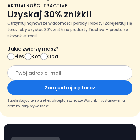
AKTUALNOŚCI TRACTIVE
Uzyskaj 30% zniżki!
Otrzymuj najnowsze wiadomości, porady i rabaty! Zarejestruj się
teraz, aby uzyskać 30% zniżki na produkty Tractive — prosto ze
skrzynki e-mail.
Jakie zwierzę masz?
Pies
Kot
Oba
Zarejestruj się teraz
Subskrybując ten biuletyn, akceptujesz nasze
Warunki i postanowienia
oraz
Politykę prywatności
.