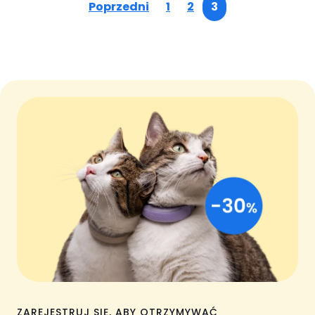
Poprzedni
1
2
3
ZAREJESTRUJ SIĘ, ABY OTRZYMYWAĆ