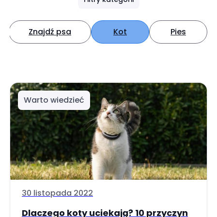
Znajdź psa
Kot
Pies
Warto wiedzieć
30 listopada 2022
Dlaczego koty uciekają? 10 przyczyn