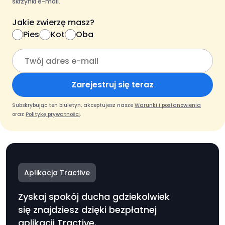
skrzynki e-mail.
Jakie zwierzę masz?
Pies
Kot
Oba
Zarejestruj się teraz
Subskrybując ten biuletyn, akceptujesz nasze
Warunki i postanowienia
oraz
Politykę prywatności
.
Aplikacja Tractive
Zyskaj spokój ducha gdziekolwiek
się znajdziesz dzięki bezpłatnej
aplikacji Tractive.