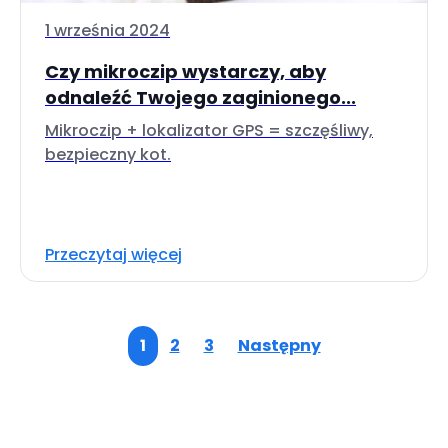
1 września 2024
Czy mikroczip wystarczy, aby
odnaleźć Twojego zaginionego...
Mikroczip + lokalizator GPS = szczęśliwy,
bezpieczny kot.
Przeczytaj więcej
1
2
3
Następny