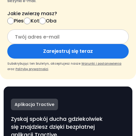
skrzynki e-mail.
Jakie zwierzę masz?
Pies
Kot
Oba
Zarejestruj się teraz
Subskrybując ten biuletyn, akceptujesz nasze
Warunki i postanowienia
oraz
Politykę prywatności
.
Aplikacja Tractive
Zyskaj spokój ducha gdziekolwiek
się znajdziesz dzięki bezpłatnej
aplikacji Tractive.