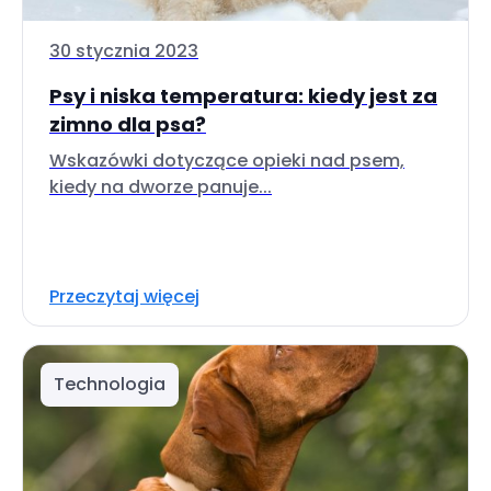
30 stycznia 2023
Psy i niska temperatura: kiedy jest za
zimno dla psa?
Wskazówki dotyczące opieki nad psem,
kiedy na dworze panuje...
Przeczytaj więcej
Technologia