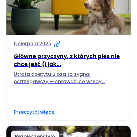
5 sierpnia 2025
Główne przyczyny, z których pies nie
chce jeść (i jak...
Utrata apetytu u psa to sygnał
ostrzegawczy — sprawdź, co wtedy...
Przeczytaj więcej
Bezpieczeństwo