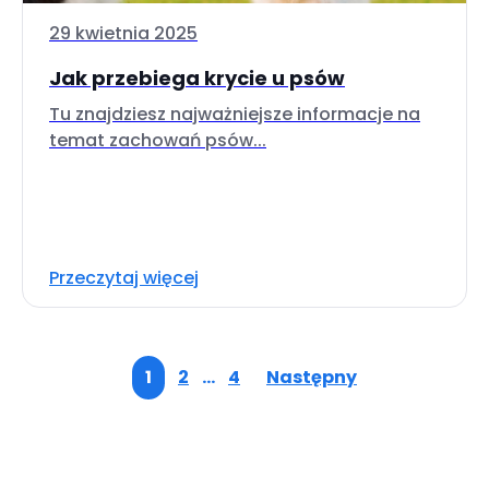
29 kwietnia 2025
Jak przebiega krycie u psów
Tu znajdziesz najważniejsze informacje na
temat zachowań psów...
Przeczytaj więcej
1
2
…
4
Następny