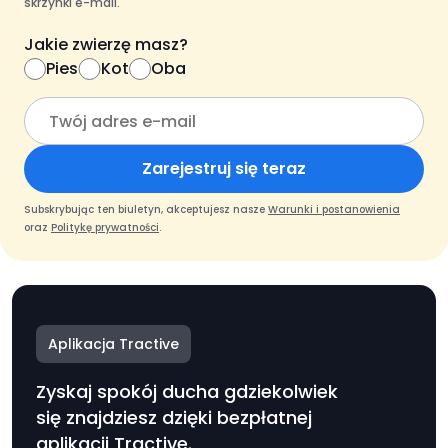
skrzynki e-mail.
Jakie zwierzę masz?
Pies
Kot
Oba
Zarejestruj się teraz
Subskrybując ten biuletyn, akceptujesz nasze
Warunki i postanowienia
oraz
Politykę prywatności
.
Aplikacja Tractive
Zyskaj spokój ducha gdziekolwiek
się znajdziesz dzięki bezpłatnej
aplikacji Tractive.