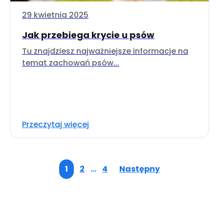
29 kwietnia 2025
Jak przebiega krycie u psów
Tu znajdziesz najważniejsze informacje na
temat zachowań psów...
Przeczytaj więcej
1
2
…
4
Następny