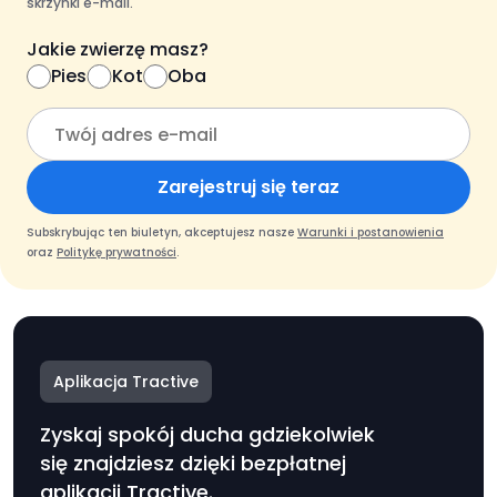
skrzynki e-mail.
Jakie zwierzę masz?
Pies
Kot
Oba
Zarejestruj się teraz
Subskrybując ten biuletyn, akceptujesz nasze
Warunki i postanowienia
oraz
Politykę prywatności
.
Aplikacja Tractive
Zyskaj spokój ducha gdziekolwiek
się znajdziesz dzięki bezpłatnej
aplikacji Tractive.