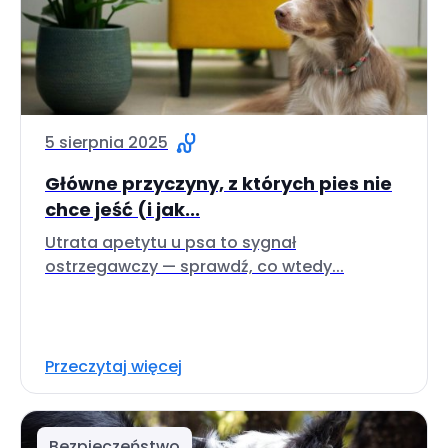
5 sierpnia 2025
Główne przyczyny, z których pies nie
chce jeść (i jak...
Utrata apetytu u psa to sygnał
ostrzegawczy — sprawdź, co wtedy...
Przeczytaj więcej
Bezpieczeństwo