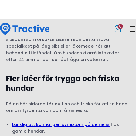
oroa dig!
Vanligtvis återhämtar sig hunden snabbt
från diarré
. Men om hunden har kronisk diarré eller en
sjukdom som orsakar diarrén kan detta kräva
specialkost på lång sikt eller läkemedel för att
behandla tillståndet. Om hundens diarré inte avtar
efter 24 timmar bör du rådfråga en veterinär.
Fler idéer för trygga och friska
hundar
På de här sidorna får du tips och tricks för att ta hand
om din fyrbenta vän och få sinnesro:
Lär dig att känna igen symptom på demens
hos
gamla hundar.
Prova att använda en
hund-GPS med
aktivitetsspårning
.
Ta reda på hur tekniken kan skydda din hund
.