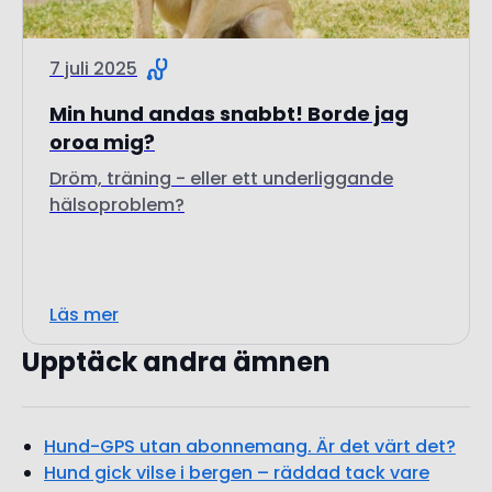
Min hund andas snabbt! Borde jag
oroa mig?
Dröm, träning - eller ett underliggande
hälsoproblem?
Läs mer
Upptäck andra ämnen
Hund-GPS utan abonnemang. Är det värt det?
Hund gick vilse i bergen – räddad tack vare
Tractives hund-GPS
Hur mycket motion behöver en hund?
Är min hund gravid? 8 tecken att hålla koll på