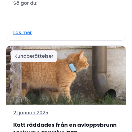
Så gör du:
Läs mer
Kundberättelser
21 januari 2025
Katt räddades från en avloppsbrunn