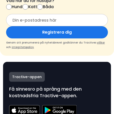
Vad har du för husdjur?
Hund
Katt
Båda
Registrera dig
Genom att prenumerera på nyhetsbrevet godkänner du Tractives
villkor
och
integritetspolicy
.
Tractive-appen
Få sinnesro på språng med den
kostnadsfria Tractive-appen.