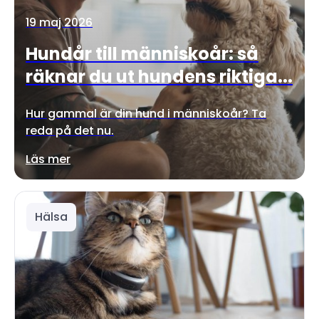
19 maj 2026
Hundår till människoår: så
räknar du ut hundens riktiga...
Hur gammal är din hund i människoår? Ta
reda på det nu.
Läs mer
Hälsa