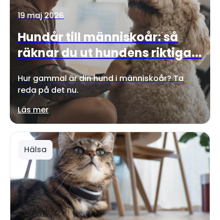
19 maj 2026
Hundår till människoår: så
räknar du ut hundens riktiga...
Hur gammal är din hund i människoår? Ta
reda på det nu.
Läs mer
Hälsa