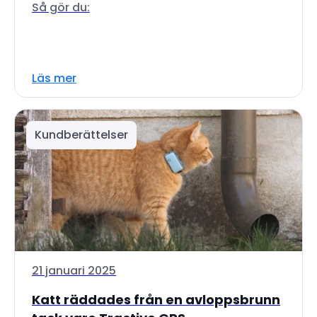
Så gör du:
Läs mer
Kundberättelser
21 januari 2025
Katt räddades från en avloppsbrunn