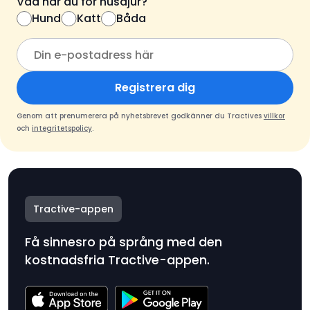
Vad har du för husdjur?
Hund
Katt
Båda
Registrera dig
Genom att prenumerera på nyhetsbrevet godkänner du Tractives
villkor
och
integritetspolicy
.
Tractive-appen
Få sinnesro på språng med den
kostnadsfria Tractive-appen.