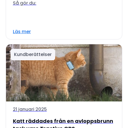
Så gör du:
Läs mer
Kundberättelser
21 januari 2025
Katt räddades från en avloppsbrunn