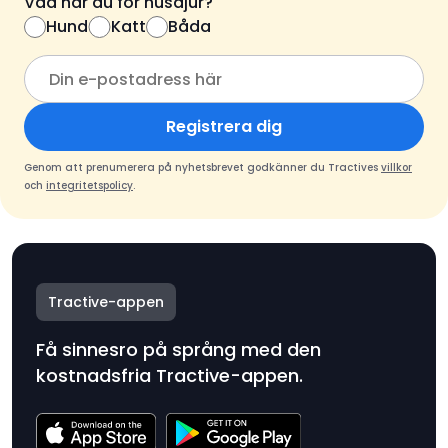
Vad har du för husdjur?
Hund
Katt
Båda
Registrera dig
Genom att prenumerera på nyhetsbrevet godkänner du Tractives
villkor
och
integritetspolicy
.
Tractive-appen
Få sinnesro på språng med den
kostnadsfria Tractive-appen.