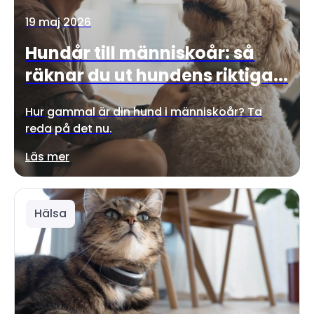
19 maj 2026
Hundår till människoår: så
räknar du ut hundens riktiga...
Hur gammal är din hund i människoår? Ta
reda på det nu.
Läs mer
Hälsa