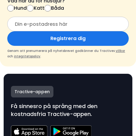
Vad har du för husdjur?
Hund
Katt
Båda
Registrera dig
Genom att prenumerera på nyhetsbrevet godkänner du Tractives
villkor
och
integritetspolicy
.
Tractive-appen
Få sinnesro på språng med den
kostnadsfria Tractive-appen.