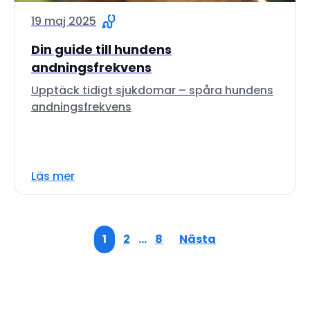
19 maj 2025
Din guide till hundens
andningsfrekvens
Upptäck tidigt sjukdomar – spåra hundens
andningsfrekvens
Läs mer
1
2
…
8
Nästa