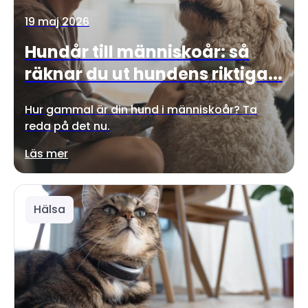
19 maj 2026
Hundår till människoår: så
räknar du ut hundens riktiga...
Hur gammal är din hund i människoår? Ta
reda på det nu.
Läs mer
Hälsa