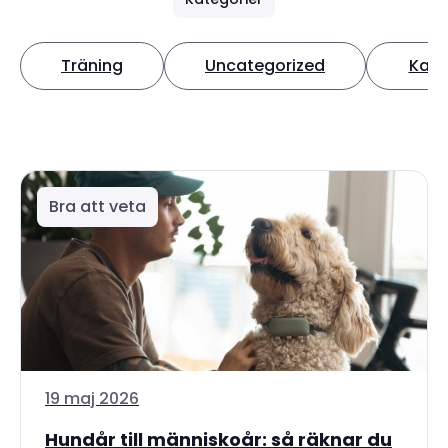
Träning
Uncategorized
Katt
Bra att veta
19 maj 2026
Hundår till människoår: så räknar du