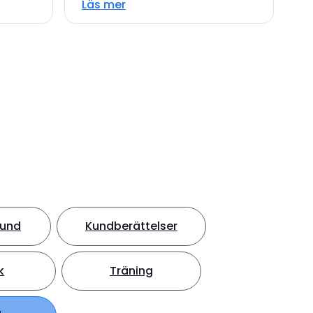
Läs mer
hund
Kundberättelser
k
Träning