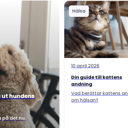
Hälsa
10 april 2026
Din guide till kattens
andning
Vad berättar kattens a
u ut hundens
om hälsan?
 på det nu.