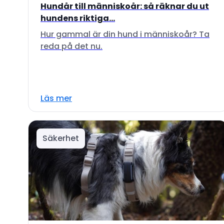
Hundår till människoår: så räknar du ut
hundens riktiga...
Hur gammal är din hund i människoår? Ta
reda på det nu.
Läs mer
Säkerhet