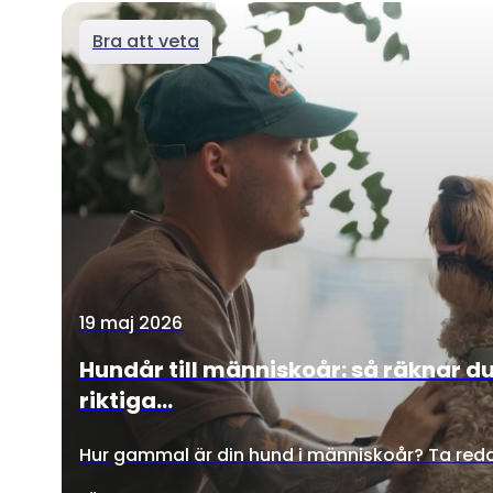
Bra att veta
19 maj 2026
Hundår till människoår: så räknar d
riktiga...
Hur gammal är din hund i människoår? Ta reda