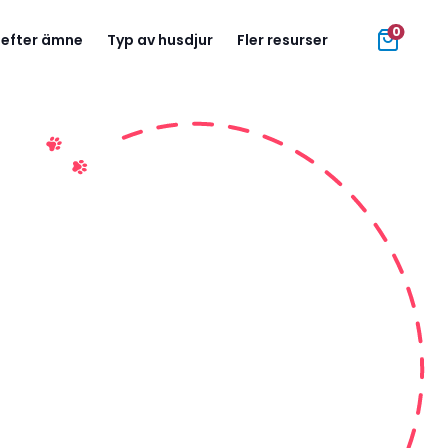
0
 efter ämne
Typ av husdjur
Fler resurser