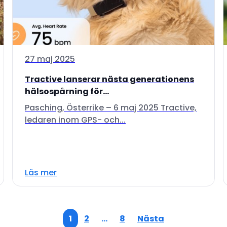
27 maj 2025
Tractive lanserar nästa generationens
hälsospårning för...
Pasching, Österrike – 6 maj 2025 Tractive,
ledaren inom GPS- och...
Läs mer
1
2
…
8
Nästa