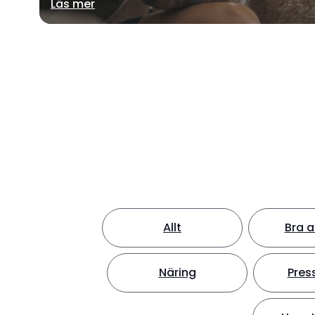
Läs mer
Allt
Bra a
Näring
Pres