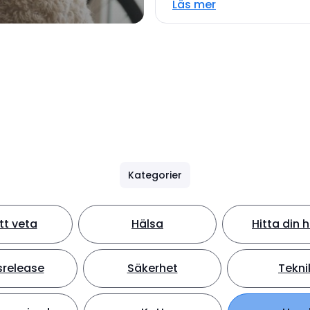
Läs mer
Kategorier
tt veta
Hälsa
Hitta din 
srelease
Säkerhet
Tekni