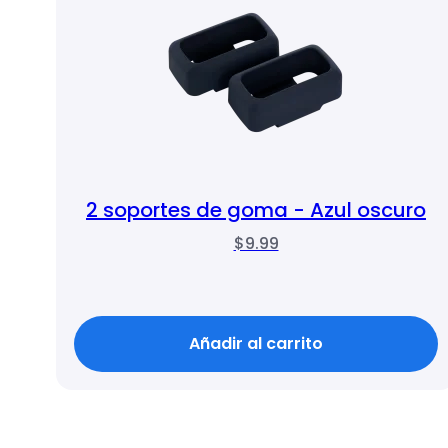
m
e
n
ú
.
2 soportes de goma - Azul oscuro
$9.99
Añadir al carrito