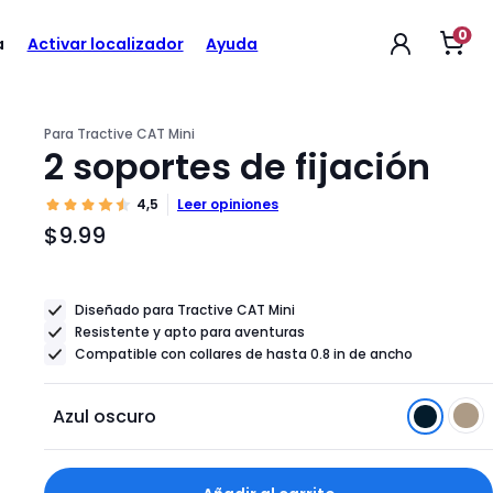
0
Abri
$9.99
a
Activar localizador
Ayuda
Precio
carr
de
del
la
com
producto
$9.99
Para Tractive CAT Mini
2 soportes de fijación
4,5
Leer opiniones
$9.99
Precio
del
producto
Diseñado para Tractive CAT Mini
$9.99
Resistente y apto para aventuras
Compatible con collares de hasta 0.8 in de ancho
Azul oscuro