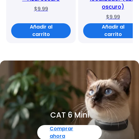
oscuro)
$9.99
$9.99
Añadir al
Añadir al
carrito
carrito
CAT 6 Mini
Comprar
ahora