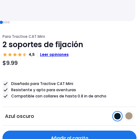
Para Tractive CAT Mini
2 soportes de fijación
4,5
Leer opiniones
$9.99
Precio
del
producto
Diseñado para Tractive CAT Mini
$9.99
Resistente y apto para aventuras
Compatible con collares de hasta 0.8 in de ancho
Azul oscuro
Añadir al carrito