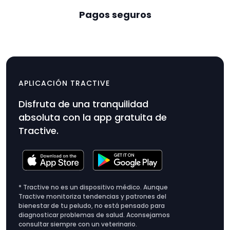
Pagos seguros
2 soportes de fijación
$9.99
APLICACIÓN TRACTIVE
Precio
Disfruta de una tranquilidad
del
absoluta con la app gratuita de
producto
Tractive.
$9.99
* Tractive no es un dispositivo médico. Aunque
Tractive monitoriza tendencias y patrones del
bienestar de tu peludo, no está pensado para
diagnosticar problemas de salud. Aconsejamos
consultar siempre con un veterinario.