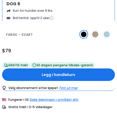
DOG 6
Kun for hunder over 9 lbs
Batteritid: opptil 2 uker
FARGE – SVART
$79
Produktpris
$79
GRATIS frakt
30 dagers pengene tilbake-garanti
Legg i handlekurv
Velg abonnement etter kjøpet.
Finn ut mer
Fungerer i
US
Sjekk dekningen i området ditt
Gratis frakt i
3-5
virkedager