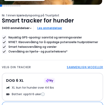
hundens
størrelse
Nr. 1 innen kjæledyrsporing på Trustpilot
Smart tracker for hunder
3430
anmeldelser
Les anmeldelser
Nøyaktig GPS-sporing i sanntid og rømningsvarsler
NYHET: Kløovervåking for å oppdage potensielle hudproblemer
Smart helseovervåking og varsler
Overvåking av hjerte- og pustefrekvens*
VELG DIN TRACKER
SAMMENLIGN MODELLER
DOG 6 XL
Ny
XL: kun for hunder over 44 lbs
Batteri: opptil 6 uker