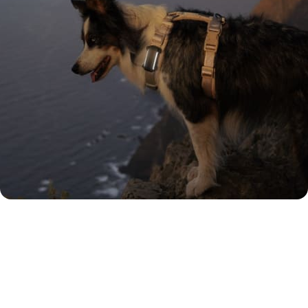
ANMELDELSER
Rangert som "utmerket" av
kundene våre