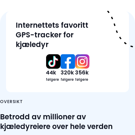
Funksjoner
Internettets favoritt
Trackerdetaljer
GPS-tracker for
Priser
kjæledyr
Anmeldelser
Vanlige spørsmål
44k
320k
356k
følgere
følgere
følgere
OVERSIKT
Betrodd av millioner av
kjæledyreiere over hele verden