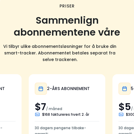
PRISER
Sammenlign
abonnementene våre
Vi tilbyr ulike abonnementsløsninger for å bruke din
smart-tracker. Abonnementet betales separat fra
selve trackeren.
Populær
NT
2-ÅRS ABONNEMENT
5
$7
$5
/ måned
/
$168 faktureres hvert 2. år
$300
e-
30 dagers pengene tilbake-
30 dage
garanti
garanti