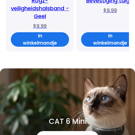
Rogz-
Bevestiging tuigje
veiligheidshalsband -
$9.99
Geel
$9.99
In
In
winkelmandje
winkelmandje
CAT 6 Mini