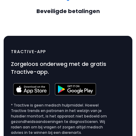
Beveiligde betalingen
Halsbandbevestiging x3
$7.99
(CAT 4/LTE)
TRACTIVE-APP
Productprijs
Zorgeloos onderweg met de gratis
$7.99
Tractive-app.
* Tractive is geen medisch hulpmiddel. Hoewel
Tractive trends en patronen in het welzijn van je
huisdier monitort, is het apparaat niet bedoeld om
gezondheidsaandoeningen te diagnosticeren. Wij
raden aan om bij vragen of zorgen altijd medisch
advies in te winnen bij een dierenarts.