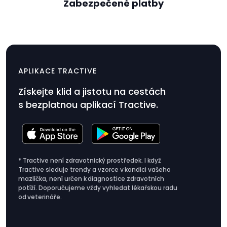
Zabezpečené platby
Nabíječka pro tracker
$9.99
APLIKACE TRACTIVE
Cena
Získejte klid a jistotu na cestách
produktu
s bezplatnou aplikací Tractive.
$9.99
* Tractive není zdravotnický prostředek. I když
Tractive sleduje trendy a vzorce v kondici vašeho
mazlíčka, není určen k diagnostice zdravotních
potíží. Doporučujeme vždy vyhledat lékařskou radu
od veterináře.