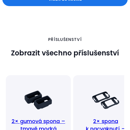
PŘÍSLUŠENSTVÍ
Zobrazit všechno příslušenství
2× gumová spona –
2× spona
tmavě modrá
k nacvaknutí –