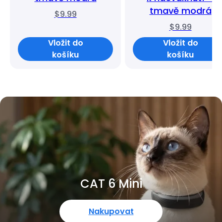
tmavě modrá
$9.99
$9.99
Vložit do
Vložit do
košíku
košíku
CAT 6 Mini
Nakupovat