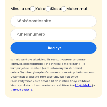
Minulla on
Koira
Kissa
Molemmat
Tilaa nyt
Kun rekisteröidyt tekstiviestillä, suostut vastaanottamaan
toistuvia, automaattisia, kohdennettuja markkinointi- ja
kampanjatekstiviestejä (esim. ostoskärrymuistutuksia)
rekisteröitymisen yhteydessä antamaasi matkapuhelinnumeroon.
Ostaminen ei edellytä tätä suostumusta. Voit perua
rekisteröitymisen vastaamalla STOP. Viestien tiheys vaihtelee.
Viesti- ja datamaksuja saatetaan veloittaa. Lue
käyttöehdot
ja
tietosuojaseloste
.