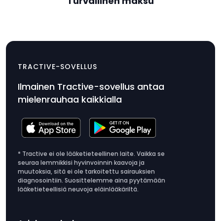
Turvallinen maksu
Kaksoisturvakiinnityksellä
varustettu pussi
$14.99
TRACTIVE-SOVELLUS
paikantimelle
Ilmainen Tractive-sovellus antaa
Tuotteen
mielenrauhaa kaikkialla
hinta
$14.99
* Tractive ei ole lääketieteellinen laite. Vaikka se
seuraa lemmikkisi hyvinvoinnin kaavoja ja
muutoksia, sitä ei ole tarkoitettu sairauksien
diagnosointiin. Suosittelemme aina pyytämään
lääketieteellisiä neuvoja eläinlääkäriltä.