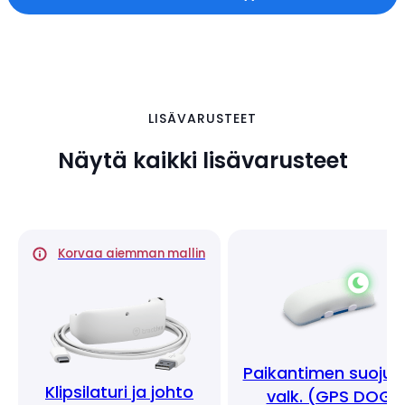
LISÄVARUSTEET
Näytä kaikki lisävarusteet
Korvaa aiemman mallin
Paikantimen suojus
Klipsilaturi ja johto
valk. (GPS DOG