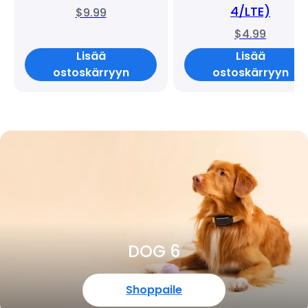
4/LTE)
$9.99
$4.99
Lisää
Lisää
ostoskärryyn
ostoskärryyn
DOG 6
Shoppaile