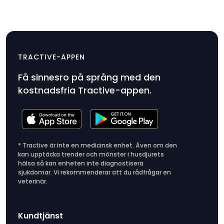
Halsbandsfäste x 2
$9.99
TRACTIVE-APPEN
Produktpris
Få sinnesro på språng med den
$9.99
kostnadsfria Tractive-appen.
* Tractive är inte en medicinsk enhet. Även om den
kan upptäcka trender och mönster i husdjurets
hälsa så kan enheten inte diagnostisera
sjukdomar. Vi rekommenderar att du rådfrågar en
veterinär.
Kundtjänst