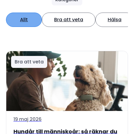
Allt
Bra att veta
Hälsa
Bra att veta
19 maj 2026
Hundår till människoår: så räknar du