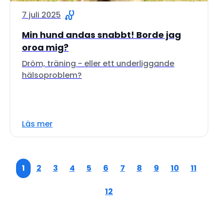
7 juli 2025
Min hund andas snabbt! Borde jag
oroa mig?
Dröm, träning - eller ett underliggande
hälsoproblem?
Läs mer
1
2
3
4
5
6
7
8
9
10
11
12