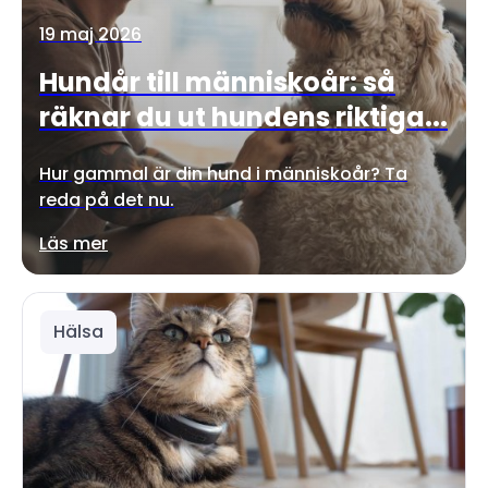
19 maj 2026
Hundår till människoår: så
räknar du ut hundens riktiga...
Hur gammal är din hund i människoår? Ta
reda på det nu.
Läs mer
Hälsa