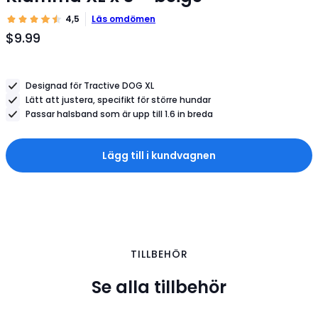
4,5
Läs omdömen
$9.99
Produktpris
$9.99
Designad för Tractive DOG XL
Lätt att justera, specifikt för större hundar
Passar halsband som är upp till 1.6 in breda
Lägg till i kundvagnen
TILLBEHÖR
Se alla tillbehör