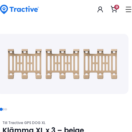
Accessibility
0
Öppna
Statement
kundv
tractive
Till Tractive GPS DOG XL
Klämma XL x 3 – beige