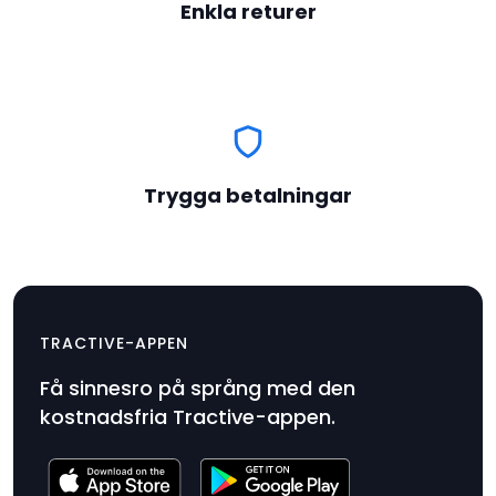
Enkla returer
Trygga betalningar
Klämma
XL x 3 –
$9.99
TRACTIVE-APPEN
beige
Få sinnesro på språng med den
Produktpris
kostnadsfria Tractive-appen.
$9.99