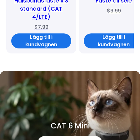
Halsbandsfäste x 3
Fäste till sele
standard (CAT
$9.99
4/LTE)
$7.99
Lägg till i
Lägg till i
kundvagnen
kundvagnen
CAT 6 Mini