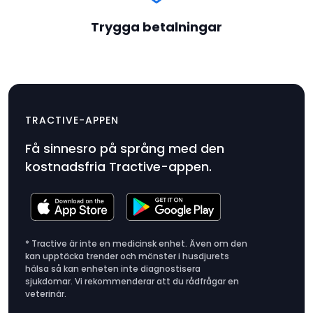
Trygga betalningar
Rogz katthalsband med
$9.99
säkerhetsmekanism
TRACTIVE-APPEN
Produktpris
Få sinnesro på språng med den
$9.99
kostnadsfria Tractive-appen.
* Tractive är inte en medicinsk enhet. Även om den
kan upptäcka trender och mönster i husdjurets
hälsa så kan enheten inte diagnostisera
sjukdomar. Vi rekommenderar att du rådfrågar en
veterinär.