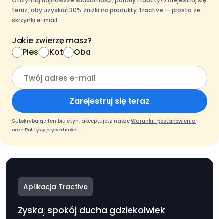
Otrzymuj najnowsze wiadomości, porady i rabaty! Zarejestruj się
teraz, aby uzyskać 30% zniżki na produkty Tractive — prosto ze
skrzynki e-mail.
Jakie zwierzę masz?
Pies
Kot
Oba
Zarejestruj się teraz
Subskrybując ten biuletyn, akceptujesz nasze
Warunki i postanowienia
oraz
Politykę prywatności
.
Aplikacja Tractive
Zyskaj spokój ducha gdziekolwiek