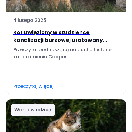
4 lutego 2025
Kot uwięziony w studzience
kanalizacji burzowej uratowany...
Przeczytaj podnoszącą na duchu historię
kota o imieniu Cooper.
Przeczytaj więcej
Warto wiedzieć