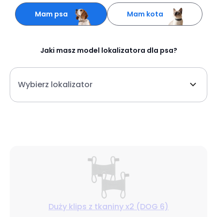
Mam psa
Mam kota
Jaki masz
model lokalizatora dla psa
?
Wybierz lokalizator
Duży klips z tkaniny x2 (DOG 6)