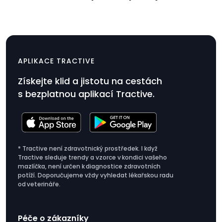
Nabíjecí spona a kabel
$9.99
USB-C
APLIKACE TRACTIVE
Cena
Získejte klid a jistotu na cestách
produktu
s bezplatnou aplikací Tractive.
$9.99
* Tractive není zdravotnický prostředek. I když
Tractive sleduje trendy a vzorce v kondici vašeho
mazlíčka, není určen k diagnostice zdravotních
potíží. Doporučujeme vždy vyhledat lékařskou radu
od veterináře.
Péče o zákazníky