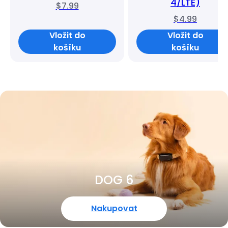
4/LTE)
$7.99
$4.99
Vložit do
Vložit do
košíku
košíku
DOG 6
Nakupovat