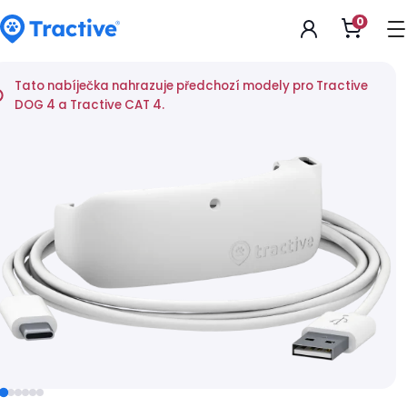
Accessibility
0
Otevřít
Statement
nákupn
košík
tractive
Tato nabíječka nahrazuje předchozí modely pro Tractive
DOG 4 a Tractive CAT 4.