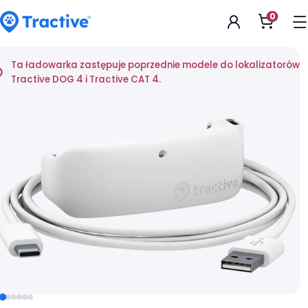
Accessibility
0
Otwarc
Statement
koszyk
tractive
Ta ładowarka zastępuje poprzednie modele do lokalizatorów
Tractive DOG 4 i Tractive CAT 4.