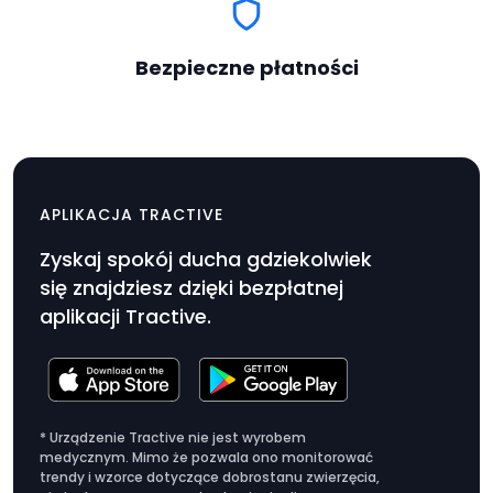
Bezpieczne płatności
Ładowarka-klips i kabel
$9.99
USB-C
APLIKACJA TRACTIVE
Cena
Zyskaj spokój ducha gdziekolwiek
produktu
się znajdziesz dzięki bezpłatnej
$9.99
aplikacji Tractive.
* Urządzenie Tractive nie jest wyrobem
medycznym. Mimo że pozwala ono monitorować
trendy i wzorce dotyczące dobrostanu zwierzęcia,