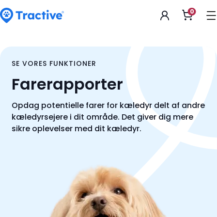
Accessibility
0
Åbn
Statement
kurv
tractive
SE VORES FUNKTIONER
Farerapporter
Opdag potentielle farer for kæledyr delt af andre
kæledyrsejere i dit område. Det giver dig mere
sikre oplevelser med dit kæledyr.