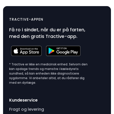
Gummiklemme x 2
$9.99
TRACTIVE-APPEN
Produktpris
Få ro i sindet, når du er på farten,
$9.99
med den gratis Tractive-app.
* Tractive er ikke en medicinsk enhed. Selvom den
kan opdage trends og mønstre i kæledyrets
sundhed, så kan enheden ikke diagnosticere
sygdomme. Vi anbefaler altid, at du rådfører dig
med en dyrlæge.
Kundeservice
Fragt og levering