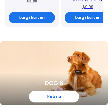
$9.99
$9.99
Læg i kurven
Læg i kurven
DOG 6
Køb nu